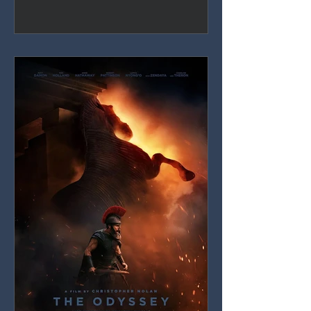
Holland sigue siendo el Spider-Man
definitivo en pantalla, pero treinta y
ocho películas después, las
obligaciones del UCM ahogan cada
vez más la historia que de verdad se
está contando.