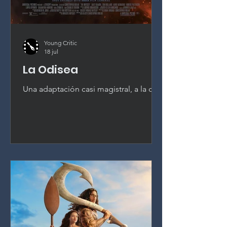
Young Critic
18 jul
La Odisea
Una adaptación casi magistral, a la que
le falta el último engranaje. La Odisea
de Christopher Nolan es convincente,
absorbente y bellamente realizada,
aunque se queda justo por debajo de
lo mejor del director.