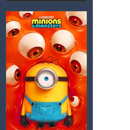
de Catherine Laga'aia manteniéndola a
flote.