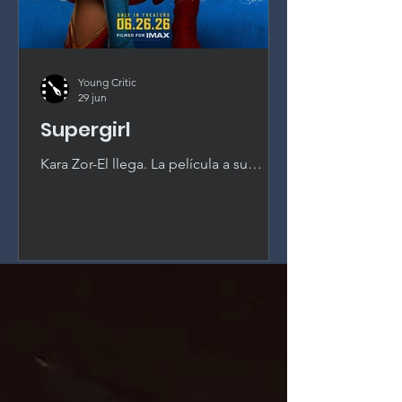
Young Critic
29 jun
Supergirl
Kara Zor-El llega. La película a su
alrededor, no. Milly Alcock es
magnética como Supergirl, pero un
guión sin pasión y la interferencia del
estudio desperdician el mejor activo
del nuevo universo DC.