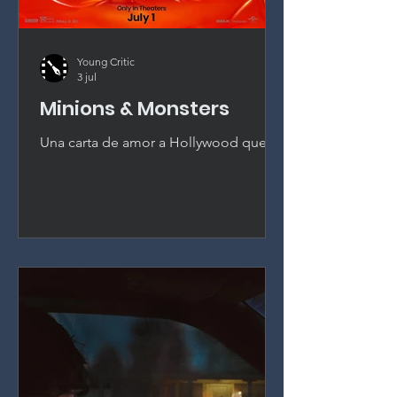
Young Critic
3 jul
Minions & Monsters
Una carta de amor a Hollywood que se
gana sus plátanos. Pierre Coffin envía a
los Minions al Hollywood de los años
veinte y entrega la mejor entrega de la
franquicia desde el primer Gru.