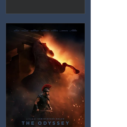
Holland sigue siendo el Spider-Man
definitivo en pantalla, pero treinta y
ocho películas después, las
obligaciones del UCM ahogan cada
vez más la historia que de verdad se
está contando.