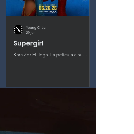
Young Critic
29 jun
Supergirl
Kara Zor-El llega. La película a su
alrededor, no. Milly Alcock es
magnética como Supergirl, pero un
guión sin pasión y la interferencia del
estudio desperdician el mejor activo
del nuevo universo DC.