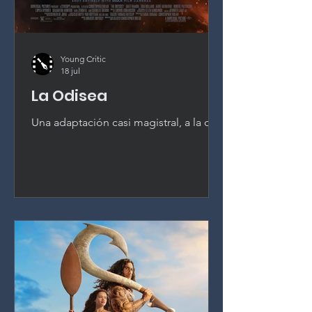
Young Critic
18 jul
La Odisea
Una adaptación casi magistral, a la que
le falta el último engranaje. La Odisea
de Christopher Nolan es convincente,
absorbente y bellamente realizada,
aunque se queda justo por debajo de
lo mejor del director.