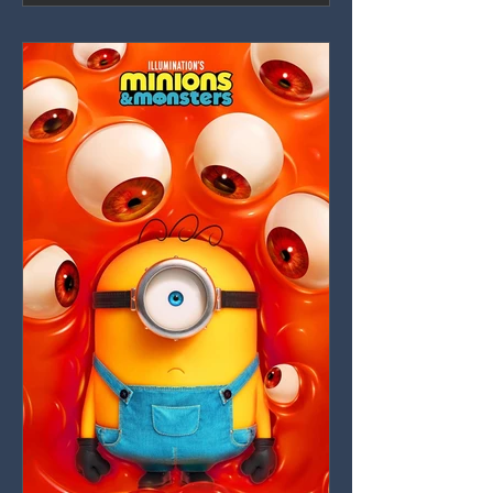
de Catherine Laga'aia manteniéndola a
flote.