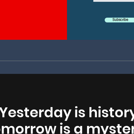
Subscribe
"Yesterday is history
omorrow is a myster