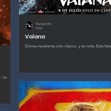
Young Critic
12 jul
Vaiana
Disney recalienta otro clásico, y se nota. Esta Va
recreación casi plano por plano que diluye todo 
original de 2016, con solo el carisma de Cather
a flote.
. La
amente
tor.