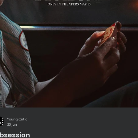
Young Critic
30 jun
bsession