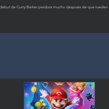
 debut de Curry Barker perdura mucho después de que rueden 
éditos. Una película de terror de capas ricas sobre el deseo, la
nipulación y el daño que hacemos, anclada por una actuación
domable de Inde Navarrette.