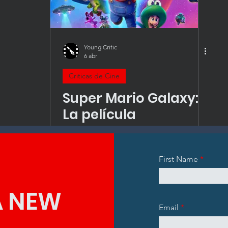
Young Critic
6 abr
Criticas de Cine
Super Mario Galaxy:
La película
First Name
A NEW
Email