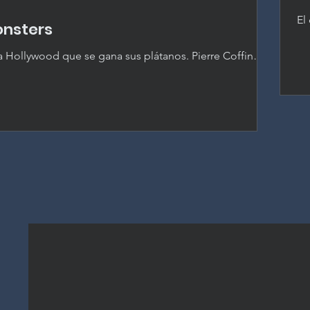
El
onsters
cr
ma
a Hollywood que se gana sus plátanos. Pierre Coffin
in
 al Hollywood de los años veinte y entrega la mejor
uicia desde el primer Gru.