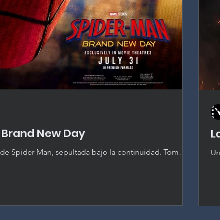
 Brand New Day
L
 de Spider-Man, sepultada bajo la continuidad. Tom
Un
o el Spider-Man definitivo en pantalla, pero treinta y
Od
pués, las obligaciones del UCM ahogan cada vez más la
re
dad se está contando.