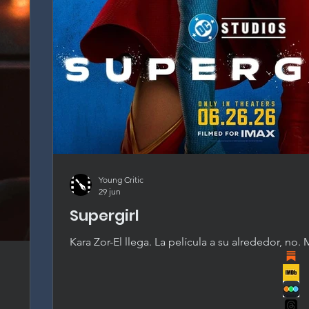
Young Critic
29 jun
Supergirl
Kara Zor-El llega. La película a su alrededor, no.
como Supergirl, pero un guión sin pasión y la int
desperdician el mejor activo del nuevo universo