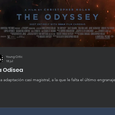
Young Critic
18 jul
a Odisea
a adaptación casi magistral, a la que le falta el último engranaje
isea de Christopher Nolan es convincente, absorbente y bell
alizada, aunque se queda justo por debajo de lo mejor del direc