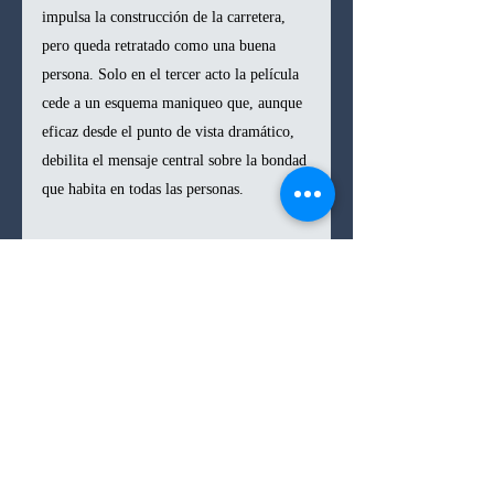
impulsa la construcción de la carretera, 
pero queda retratado como una buena 
persona. Solo en el tercer acto la película 
cede a un esquema maniqueo que, aunque 
eficaz desde el punto de vista dramático, 
debilita el mensaje central sobre la bondad 
que habita en todas las personas.
Precisamente esa bondad es lo que más 
me cautivó, especialmente en lo que 
respecta a los líderes políticos de la 
historia. Tanto el alcalde como el rey de 
los castores (Bobby Moynihan) se 
preocupan sinceramente por sus súbditos y 
ciudadanos y, aunque sus planes puedan 
pecar de cierta ingenuidad, no están 
movidos por la codicia ni por la maldad. 