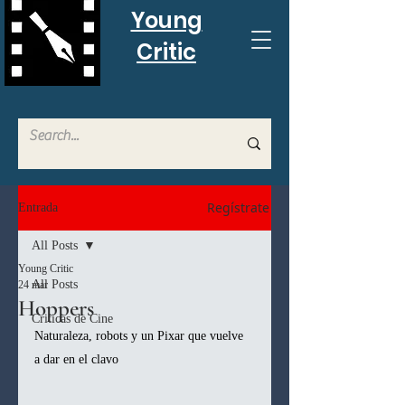
Young
Critic
Regístrate
Entrada
All Posts
Young Critic
All Posts
24 mar
Hoppers
Criticas de Cine
Naturaleza, robots y un Pixar que vuelve 
a dar en el clavo