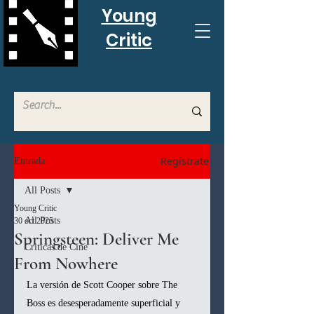
Young
Critic
Regístrate
Entrada
All Posts
Young Critic
All Posts
30 oct 2025
Springsteen: Deliver Me
Criticas de Cine
From Nowhere
La versión de Scott Cooper sobre The 
Boss es desesperadamente superficial y 