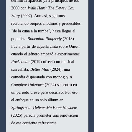
definitiva apareció ya a principios de los 
2000 con 
Walk Hard: The Dewey Cox 
Story
 (2007). Aun así, seguimos 
recibiendo biopics anodinos y predecibles 
“de la cuna a la tumba”, hasta llegar al 
populista 
Bohemian Rhapsody
 (2018). 
Fue a partir de aquella cinta sobre Queen 
cuando el género empezó a experimentar: 
Rocketman
 (2019) ofreció un musical 
surrealista; 
Better Man
 (2024), una 
comedia disparatada con monos; y 
A 
Complete Unknown
 (2024) se centró en 
un periodo breve pero decisivo. Por eso, 
el enfoque en un solo álbum en 
Springsteen: Deliver Me From Nowhere
(2025) parecía prometer una renovación 
de esa corriente refrescante.