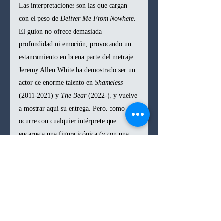
Las interpretaciones son las que cargan 
con el peso de 
Deliver Me From Nowhere
. 
El guion no ofrece demasiada 
profundidad ni emoción, provocando un 
estancamiento en buena parte del metraje. 
Jeremy Allen White ha demostrado ser un 
actor de enorme talento en 
Shameless
(2011-2021) y 
The Bear
 (2022-), y vuelve 
a mostrar aquí su entrega. Pero, como 
ocurre con cualquier intérprete que 
encarna a una figura icónica (y con una 
voz tan reconocible), debe elegir entre la 
imitación o la exploración interior del 
personaje. Pocos consiguen hacer ambas 
cosas. En el caso de un artista como Bruce 
Springsteen, cuya imagen y voz son tan 
distintivas, Allen White opta finalmente 