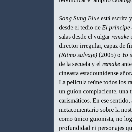
reivindicar el amplio catálogo
Song Sung Blue
 está escrita
desde el tedio de 
El príncipe
salas desde el vulgar 
remake
 
director irregular, capaz de f
(Ritmo salvaje)
 (2005) o 
Yo 
de la secuela y el 
remake
 ant
cineasta estadounidense añora
La película reúne todos los r
un guion complaciente, una t
carismáticos. En ese sentido, 
metacomentario sobre la nost
como único guionista, no logr
profundidad ni personajes que 