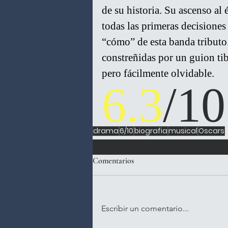
de su historia. Su ascenso al 
todas las primeras decisiones 
“cómo” de esta banda tributo.
constreñidas por un guion ti
pero fácilmente olvidable.
6.3
/10
drama
6/10
biografia
musical
Oscars
Comentarios
Escribir un comentario...