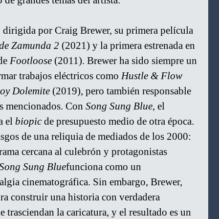
 de grandes temas del artista.
 y dirigida por Craig Brewer, su primera película 
 de Zamunda 2 
(2021) y la primera estrenada en 
de 
Footloose
 (2011). Brewer ha sido siempre un 
irmar trabajos eléctricos como 
Hustle & Flow 
soy Dolemite
 (2019), pero también responsable 
es mencionados. Con 
Song Sung Blue
, el 
 el 
biopic
 de presupuesto medio de otra época. 
asgos de una reliquia de mediados de los 2000: 
rama cercana al culebrón y protagonistas 
Song Sung Blue
funciona como un 
algia cinematográfica. Sin embargo, Brewer, 
a construir una historia con verdadera 
trasciendan la caricatura, y el resultado es un 