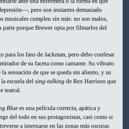
barse ante una enfermera o la forma en que 
depresión—, pero son instantes demasiado 
os musicales cumplen sin más: no son malos, 
parte porque Brewer opta por filmarlos del 
go para los fans de Jackman, pero debo confesar 
mirador de su faceta como cantante. Su vibrato 
a sensación de que se queda sin aliento, y su 
 la escuela del 
sing-talking
 de Rex Harrison que 
e teatral.
ng Blue
 es una película correcta, apática y 
ge del todo en sus protagonistas, casi como si 
treverse a internarse en las zonas más oscuras 