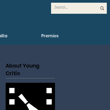
illa
Premios
About Young
Critic