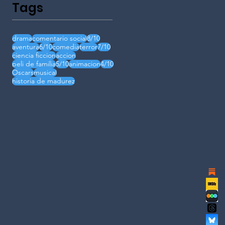
Tags
drama
comentario social
8/10
aventura
6/10
comedia
terror
7/10
ciencia ficcion
accion
peli de familia
5/10
animacion
4/10
Oscars
musical
historia de madurez