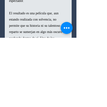
espectador.
El resultado es una película que, aun 
estando realizada con solvencia, no 
permite que su historia ni su talentoso 
reparto se sumerjan en algo más oscuro o 
profundo dentro de sí. Una de las 
preguntas planteadas por Göring en su 
defensa—si Estados Unidos también será 
juzgado por las bombas nucleares lanzadas 
sobre la población civil japonesa—habría 
sido fascinante de ver discutida con rigor. 
Sin embargo, como tantos filmes clásicos 
sobre la Segunda Guerra Mundial, cuando 
se topa con zonas más turbias, la película 
vuelve a una moralidad en blanco y negro 
que simplifica su objeto. Así, aunque 
cuente con actores ganadores del Óscar y 