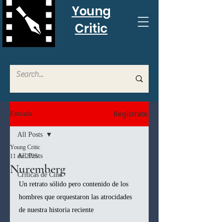
Young
Critic
Regístrate
Entrada
All Posts
Young Critic
All Posts
11 dic 2025
Nuremberg
Criticas de Cine
Un retrato sólido pero contenido de los 
hombres que orquestaron las atrocidades 
de nuestra historia reciente