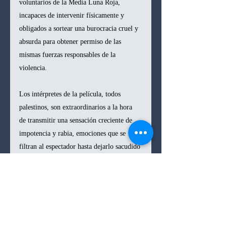
voluntarios de la Media Luna Roja, 
incapaces de intervenir físicamente y 
obligados a sortear una burocracia cruel y 
absurda para obtener permiso de las 
mismas fuerzas responsables de la 
violencia.
Los intérpretes de la película, todos 
palestinos, son extraordinarios a la hora 
de transmitir una sensación creciente de 
impotencia y rabia, emociones que se 
filtran al espectador hasta dejarlo sacudido 
por la tristeza y la indignación cuando 
aparecen los créditos finales. Malhees 
encarna esa frustración sin caer en el 
cliché ni en el exceso, mientras que Saja 
Kilani se convierte en un conducto 
esencial de la desesperación creciente 