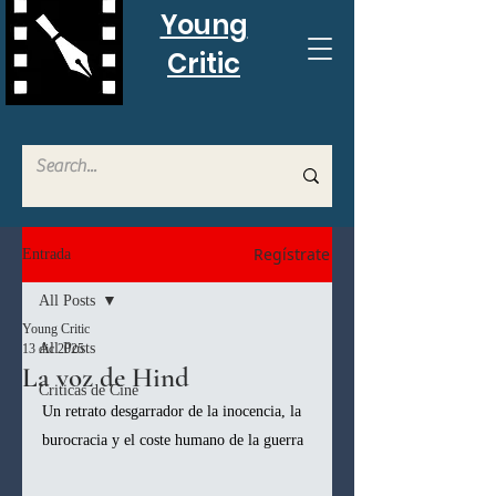
Young
Critic
Regístrate
Entrada
All Posts
Young Critic
All Posts
13 dic 2025
La voz de Hind
Criticas de Cine
Un retrato desgarrador de la inocencia, la 
burocracia y el coste humano de la guerra